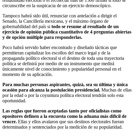
rentabilidad electoral o el recolectar más de 1500 firmas si todo se
circunscribe en la suspicacia de un ejercicio demoscópico.
Tampoco habrá sido útil, renunciar con antelación a dirigir el
Senado, la Cancillería mexicana, y el máximo órgano de
gobernabilidad del país si
todo se resume al resultado de un
ejercicio de opinión pública cuantitativo de 4 preguntas abiertas
y de opción múltiple para responderlas.
Poco habrá servido haber encontrado y diseñado tácticas que
permitieran capitalizar los escollos del marco legal y de la
propaganda político electoral si el destino de toda una trayectoria
política se definirá por medio de un instrumento que medirá
únicamente nivel de conocimiento y popularidad personal en el
momento de su aplicación.
Para muchas personas aspirantes, quizá, sea su última y única
ocasión para alcanza la postulación presidencial.
Muchas de ellas
por la edad o por la coyuntura política electoral tendrán solo esta
oportunidad.
Las reglas que fueron aceptadas tanto por oficialistas como
opositores definen a la encuesta como la aduana más difícil de
vencer.
Ellas y ellos avalaron que sus destinos electorales fueran
determinados y sentenciados por la medición de su popularidad.