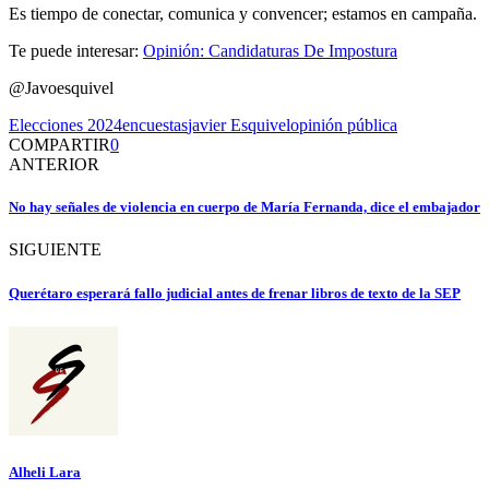
Es tiempo de conectar, comunica y convencer; estamos en campaña.
Te puede interesar:
Opinión: Candidaturas De Impostura
@Javoesquivel
Elecciones 2024
encuestas
javier Esquivel
opinión pública
COMPARTIR
0
ANTERIOR
No hay señales de violencia en cuerpo de María Fernanda, dice el embajador
SIGUIENTE
Querétaro esperará fallo judicial antes de frenar libros de texto de la SEP
Alheli Lara