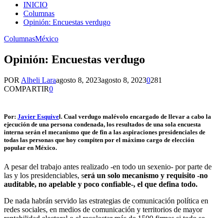
INICIO
Columnas
Opinión: Encuestas verdugo
Columnas
México
Opinión: Encuestas verdugo
POR
Alheli Lara
agosto 8, 2023
agosto 8, 2023
0
281
COMPARTIR
0
Por:
Javier Esquive
l. Cual verdugo malévolo encargado de llevar a cabo la
ejecución de una persona condenada, los resultados de una sola encuesta
interna serán el mecanismo que de fin a las aspiraciones presidenciales de
todas las personas que hoy compiten por el máximo cargo de elección
popular en México.
A pesar del trabajo antes realizado -en todo un sexenio- por parte de
las y los presidenciables, s
erá un solo mecanismo y requisito -no
auditable, no apelable y poco confiable-, el que defina todo.
De nada habrán servido las estrategias de comunicación política en
redes sociales, en medios de comunicación y territorios de mayor