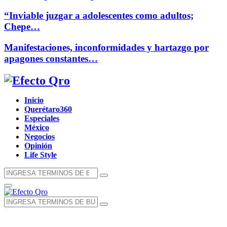
“Inviable juzgar a adolescentes como adultos;
Chepe…
Manifestaciones, inconformidades y hartazgo por
apagones constantes…
Facebook
Twitter
Instagram
Youtube
Whatsapp
Inicio
Querétaro360
Especiales
México
Negocios
Opinión
Life Style
Búsqueda
Búsqueda
de:
Menú
Principal
Búsqueda
Búsqueda
de: