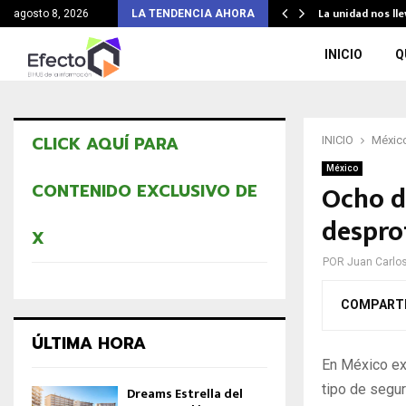
rativas con servicio a la…
La unidad nos ll
agosto 8, 2026
LA TENDENCIA AHORA
INICIO
Q
CLICK AQUÍ PARA
INICIO
Méxic
México
Ocho d
CONTENIDO EXCLUSIVO DE
despro
X
POR
Juan Carlo
COMPART
ÚLTIMA HORA
En México ex
tipo de segu
Dreams Estrella del