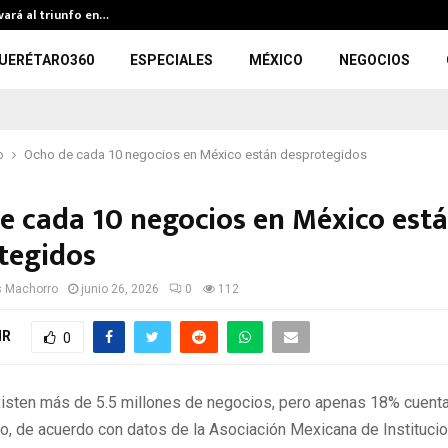
evará al triunfo en…
299 per
UERÉTARO360
ESPECIALES
MÉXICO
NEGOCIOS
o
Ocho de cada 10 negocios en México están desprotegidos
e cada 10 negocios en México est
tegidos
s Machorro
junio 26, 2026
0
112
IR
0
isten más de 5.5 millones de negocios, pero apenas 18% cuenta
ro, de acuerdo con datos de la Asociación Mexicana de Instituci