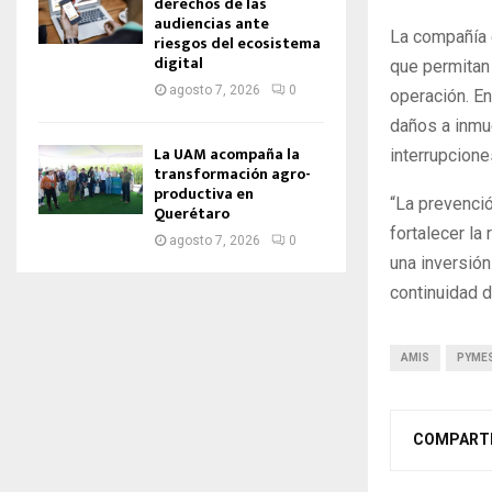
derechos de las
audiencias ante
La compañía 
riesgos del ecosistema
digital
que permitan
agosto 7, 2026
0
operación. E
daños a inmue
La UAM acompaña la
interrupcione
transformación agro-
productiva en
“La prevenci
Querétaro
fortalecer la
agosto 7, 2026
0
una inversión
continuidad d
AMIS
PYME
COMPART