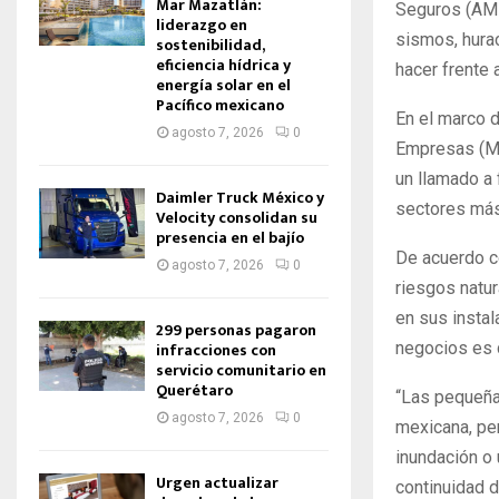
Mar Mazatlán:
Seguros (AMI
liderazgo en
sismos, hurac
sostenibilidad,
eficiencia hídrica y
hacer frente
energía solar en el
Pacífico mexicano
En el marco 
agosto 7, 2026
0
Empresas (MI
un llamado a 
Daimler Truck México y
sectores más
Velocity consolidan su
presencia en el bajío
De acuerdo co
agosto 7, 2026
0
riesgos natur
en sus insta
299 personas pagaron
infracciones con
negocios es 
servicio comunitario en
Querétaro
“Las pequeña
agosto 7, 2026
0
mexicana, per
inundación o
Urgen actualizar
continuidad d