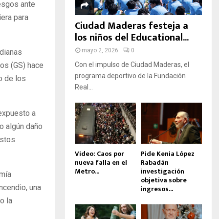
D
esgos ante
iera para
A
Ciudad Maderas festeja a
los niños del Educational...
mayo 2, 2026
0
edianas
os (GS) hace
Con el impulso de Ciudad Maderas, el
programa deportivo de la Fundación
o de los
Real...
 expuesto a
do algún daño
estos
Video: Caos por
Pide Kenia López
nueva falla en el
Rabadán
Metro...
investigación
omía
objetiva sobre
ncendio, una
ingresos...
o la