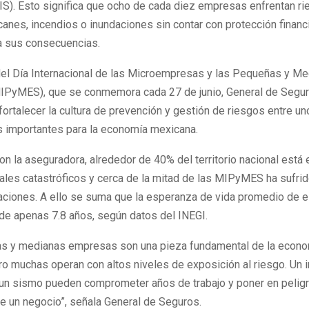
S). Esto significa que ocho de cada diez empresas enfrentan ri
anes, incendios o inundaciones sin contar con protección financ
 a sus consecuencias.
del Día Internacional de las Microempresas y las Pequeñas y M
PyMES), que se conmemora cada 27 de junio, General de Segur
fortalecer la cultura de prevención y gestión de riesgos entre un
 importantes para la economía mexicana.
n la aseguradora, alrededor de 40% del territorio nacional está
ales catastróficos y cerca de la mitad de las MIPyMES ha sufri
laciones. A ello se suma que la esperanza de vida promedio de 
de apenas 7.8 años, según datos del INEGI.
s y medianas empresas son una pieza fundamental de la econ
o muchas operan con altos niveles de exposición al riesgo. Un i
 un sismo pueden comprometer años de trabajo y poner en peligr
e un negocio”, señala General de Seguros.