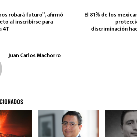
nos robará futuro”, afirmó
El 81% de los mexica
eto al inscribirse para
protecci
a 4T
discriminación ha
Juan Carlos Machorro
ACIONADOS