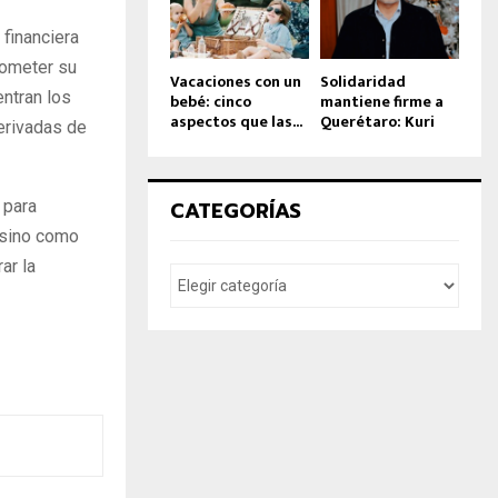
financiera
rometer su
Vacaciones con un
Solidaridad
ntran los
bebé: cinco
mantiene firme a
aspectos que las...
Querétaro: Kuri
erivadas de
CATEGORÍAS
 para
, sino como
ar la