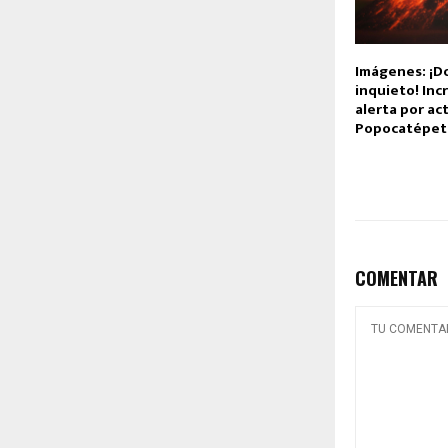
Imágenes: ¡D
inquieto! In
alerta por ac
Popocatépet
COMENTAR