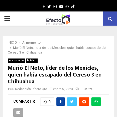
Facebook
Twitter
Instagram
Youtube
Whatsapp
MENÚ
PRINCIPAL
INICIO
Al momento
Murió El Neto, líder de los Mexicles, quien había escapado del
Cereso 3 en Chihuahua
Al momento
México
Murió El Neto, líder de los Mexicles,
quien había escapado del Cereso 3 en
Chihuahua
POR
Redacción Efecto Qro
enero 5, 2023
0
291
COMPARTIR
0