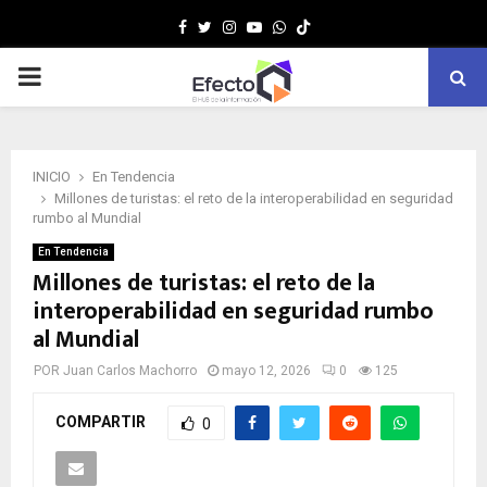
Facebook
Twitter
Instagram
Youtube
Whatsapp
MENÚ
PRINCIPAL
INICIO
En Tendencia
Millones de turistas: el reto de la interoperabilidad en seguridad
rumbo al Mundial
En Tendencia
Millones de turistas: el reto de la
interoperabilidad en seguridad rumbo
al Mundial
POR
Juan Carlos Machorro
mayo 12, 2026
0
125
COMPARTIR
0