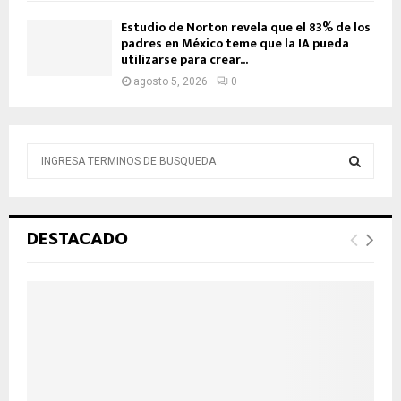
Estudio de Norton revela que el 83% de los
padres en México teme que la IA pueda
utilizarse para crear...
agosto 5, 2026
0
B
ú
s
B
q
u
Ú
DESTACADO
e
d
S
a
d
Q
e
:
U
E