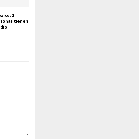
xico: 2
rsonas tienen
rdío