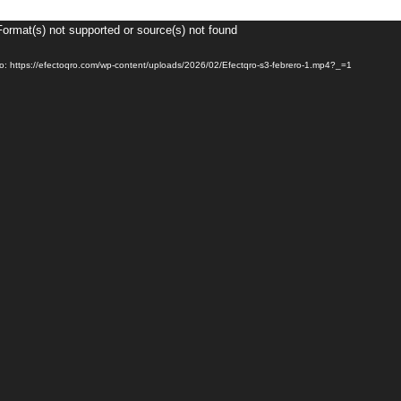
Format(s) not supported or source(s) not found
o: https://efectoqro.com/wp-content/uploads/2026/02/Efectqro-s3-febrero-1.mp4?_=1