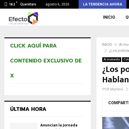
C
Lanzan playeras de Ricardo Astudillo a la…
Querétaro
agosto 6, 2026
LA TENDENCIA AHORA
18.2
INICIO
Q
CLICK AQUÍ PARA
INICIO
Al m
¿Los policí
CONTENIDO EXCLUSIVO DE
Al momento
Col
¿Los po
X
Hablan
POR
Marlene
COMPART
ÚLTIMA HORA
Anuncian la Jornada