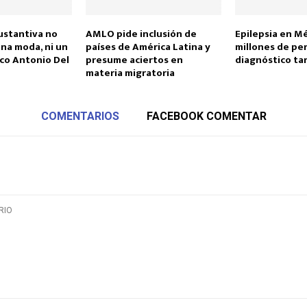
ustantiva no
AMLO pide inclusión de
Epilepsia en Mé
na moda, ni un
países de América Latina y
millones de pe
rco Antonio Del
presume aciertos en
diagnóstico ta
materia migratoria
COMENTARIOS
FACEBOOK COMENTAR