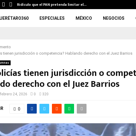
Ridículo que el PAN pretenda limitar el…
UERÉTARO360
ESPECIALES
MÉXICO
NEGOCIOS
omento
as tienen jurisdicción o competencia? Hablando derecho con el Juez Barrios
umnas
licías tienen jurisdicción o compe
do derecho con el Juez Barrios
febrero 24, 2026
0
320
IR
0