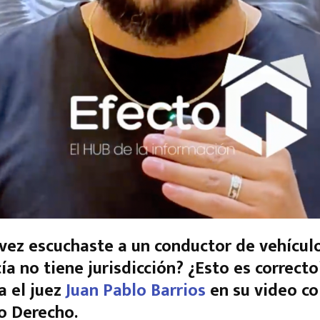
vez escuchaste a un conductor de vehículo
cía no tiene jurisdicción? ¿Esto es correct
a el juez
Juan Pablo Barrios
en su video c
o Derecho.