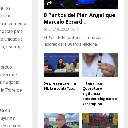
D
e los
A
8 Puntos del Plan Ángel que
errama
Marcelo Ebrard...
un incremento
julio 18, 2023
0
mpacto para
El Plan de Ebrard busca reforzar las
 de unidades
labores de la Guardia Nacional...
s, teatros,
 arduo
s. En ese
al negocio
Se presenta en la
Intensifica
FIL la novela “Lo...
Querétaro
la Torre de
vigilancia
epidemiológica de
sarampión
za en
sayunos,
ico residen