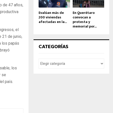
o de 47 años,
 productiva
Evalúan más de
En Querétaro
200 viviendas
convocan a
afectadas en la...
protesta y
memorial por...
ngresos, el
e 21 de junio,
a los papás
CATEGORÍAS
ubrayó
able, los
y se
el país.