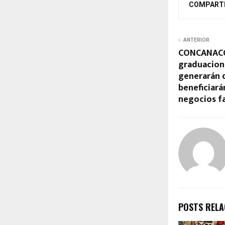
COMPART
ANTERIOR
CONCANACO
graduacion
generarán 
beneficiará
negocios f
POSTS REL