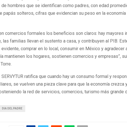
s de hombres que se identifican como padres, con edad promedi
de papás solteros, cifras que evidencian su peso en la economía
en comercios formales los beneficios son claros: hay mayores i
 las familias llevan el sustento a casa, y contribuyen al PIB. Est
 evidente, comprar en lo local, consumir en México y agradecer 
día mantienen los hogares, sostienen comercios y empresas”, s
 Torre.
RVYTUR ratifica que cuando hay un consumo formal y respons
liares, se vuelven una pieza clave para que la economía crezca 
sosteniendo la red de servicios, comercios, turismo más grande d
DIA DEL PADRE