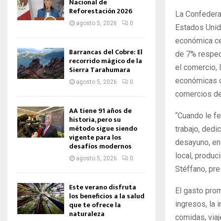
Nacional de
Reforestación 2026
La Confedera
agosto 5, 2026
0
Estados Unid
económica ce
Barrancas del Cobre: El
de 7% respec
recorrido mágico de la
el comercio, 
Sierra Tarahumara
económicas de
agosto 5, 2026
0
comercios de
AA tiene 91 años de
“Cuando le f
historia, pero su
método sigue siendo
trabajo, dedi
vigente para los
desayuno, en 
desafíos modernos
local, produc
agosto 5, 2026
0
Stéffano, p
Este verano disfruta
El gasto pro
los beneficios a la salud
que te ofrece la
ingresos, la 
naturaleza
comidas, via