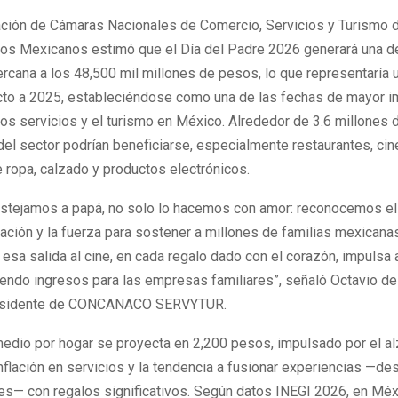
ción de Cámaras Nacionales de Comercio, Servicios y Turismo d
os Mexicanos estimó que el Día del Padre 2026 generará una d
rcana a los 48,500 mil millones de pesos, lo que representaría 
to a 2025, estableciéndose como una de las fechas de mayor i
los servicios y el turismo en México. Alrededor de 3.6 millones
l sector podrían beneficiarse, especialmente restaurantes, cine
 ropa, calzado y productos electrónicos.
estejamos a papá, no solo lo hacemos con amor: reconocemos el
cación y la fuerza para sostener a millones de familias mexicana
esa salida al cine, en cada regalo dado con el corazón, impulsa 
iendo ingresos para las empresas familiares”, señaló Octavio de 
residente de CONCANACO SERVYTUR.
medio por hogar se proyecta en 2,200 pesos, impulsado por el al
inflación en servicios y la tendencia a fusionar experiencias —de
jes— con regalos significativos. Según datos INEGI 2026, en Méx