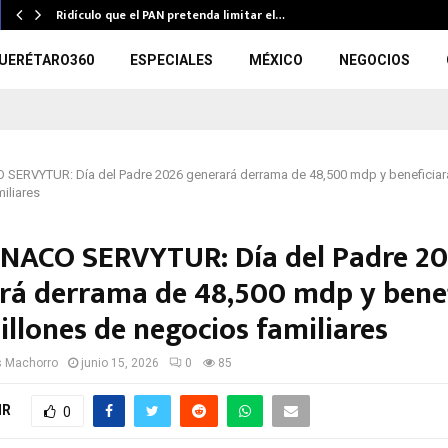
Ridículo que el PAN pretenda limitar el…
UERÉTARO360
ESPECIALES
MÉXICO
NEGOCIOS
ERVYTUR: Día del Padre 2026 generará derrama de 48,500 mdp y beneficiará
iliares
ACO SERVYTUR: Día del Padre 2
rá derrama de 48,500 mdp y benef
illones de negocios familiares
s Machorro
junio 15, 2026
0
85
IR
0