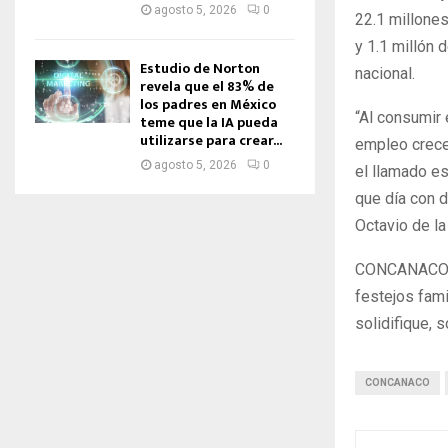
agosto 5, 2026
0
22.1 millone
y 1.1 millón 
Estudio de Norton
nacional.
revela que el 83% de
los padres en México
“Al consumir 
teme que la IA pueda
utilizarse para crear...
empleo crece,
agosto 5, 2026
0
el llamado es
que día con 
Octavio de la
CONCANACO SE
festejos fami
solidifique, 
CONCANACO