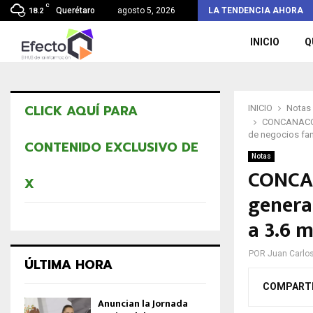
C
Lanzan playeras de Ricardo Astudillo a la…
Querétaro
agosto 5, 2026
LA TENDENCIA AHORA
18.2
INICIO
Q
CLICK AQUÍ PARA
INICIO
Notas
CONCANACO S
de negocios fam
CONTENIDO EXCLUSIVO DE
Notas
CONCAN
X
genera
a 3.6 m
POR
Juan Carlo
ÚLTIMA HORA
COMPART
Anuncian la Jornada