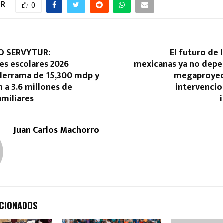
IR
0
 SERVYTUR:
El futuro de 
es escolares 2026
mexicanas ya no depe
derrama de 15,300 mdp y
megaproyec
n a 3.6 millones de
intervencio
amiliares
Juan Carlos Machorro
ACIONADOS