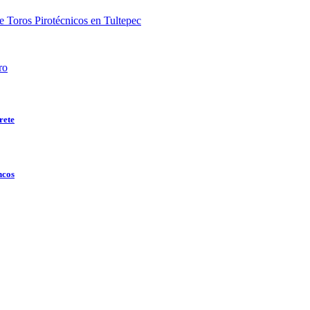
e Toros Pirotécnicos en Tultepec
ro
rete
ncos