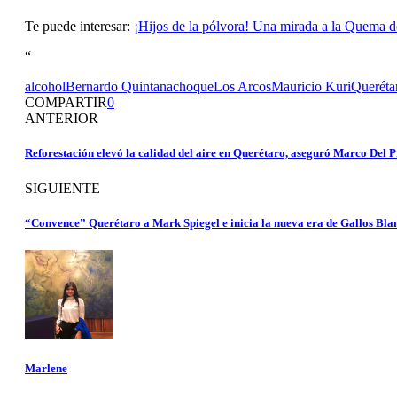
Te puede interesar:
¡Hijos de la pólvora! Una mirada a la Quema d
“
alcohol
Bernardo Quintana
choque
Los Arcos
Mauricio Kuri
Queréta
COMPARTIR
0
ANTERIOR
Reforestación elevó la calidad del aire en Querétaro, aseguró Marco Del P
SIGUIENTE
“Convence” Querétaro a Mark Spiegel e inicia la nueva era de Gallos Bla
Marlene