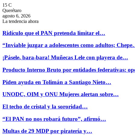
15
C
Querétaro
agosto 6, 2026
La tendencia ahora
Ridículo que el PAN pretenda limitar el…
“Inviable juzgar a adolescentes como adultos; Chep
¡Pásele, bara-bara! Muñecas Lele con playera de…
Producto Interno Bruto por entidades federativas: 
Piden ayuda en Tolimán a Santiago Nieto…
UNODC, OIM y ONU Mujeres alertan sobre…
El techo de cristal y la sororidad…
“El PAN no nos robará futuro”, afirmó…
Multas de 29 MDP por piratería y…