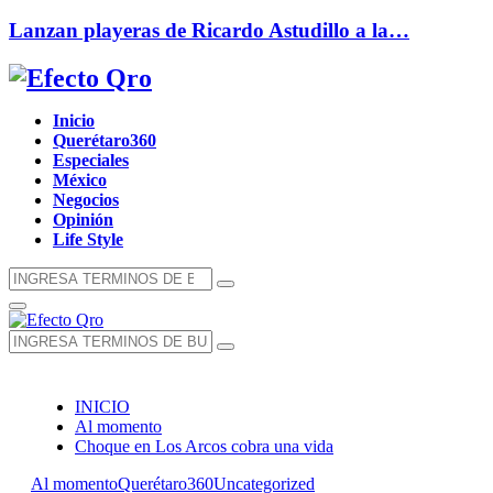
Lanzan playeras de Ricardo Astudillo a la…
Facebook
Twitter
Instagram
Youtube
Whatsapp
Inicio
Querétaro360
Especiales
México
Negocios
Opinión
Life Style
Búsqueda
Búsqueda
de:
Menú
Principal
Búsqueda
Búsqueda
de:
INICIO
Al momento
Choque en Los Arcos cobra una vida
Al momento
Querétaro360
Uncategorized