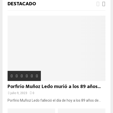
u
Ú
DESTACADO
e
d
S
a
d
Q
e
:
U
E
D
A
Porfirio Muñoz Ledo murió a los 89 años...
julio 9, 2023
0
Porfirio Muñoz Ledo falleció el día de hoy a los 89 años de...