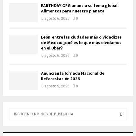
EARTHDAY.ORG anuncia su tema global:
Alimentos para nuestro planeta
agosto 6, 2026
0
León, entre las ciudades más olvidadizas
de México: ¿qué es lo que más olvidamos
en el Uber?
agosto 6, 2026
0
Anuncian la Jornada Nacional de
Reforestación 2026
agosto 5, 2026
0
B
ú
s
B
q