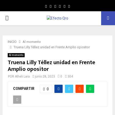
Facebook
Twitter
Instagram
Youtube
Whatsapp
MENÚ
PRINCIPAL
INICIO
Al momento
Truena Lilly Téllez unidad en Frente Amplio opositor
Al momento
Truena Lilly Téllez unidad en Frente
Amplio opositor
POR
Alheli Lara
junio 28, 2023
0
304
COMPARTIR
0