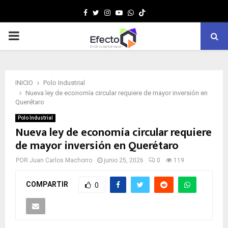
Facebook
Twitter
Instagram
Youtube
Whatsapp
MENÚ
PRINCIPAL
INICIO
Polo Industrial
Nueva ley de economía circular requiere de mayor inversión en
Querétaro
Polo Industrial
Nueva ley de economía circular requiere
de mayor inversión en Querétaro
POR
Juan Carlos Machorro
junio 25, 2026
0
119
COMPARTIR
0